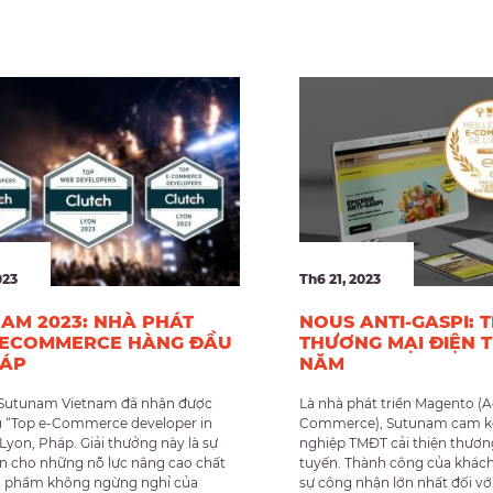
023
Th6 21, 2023
AM 2023: NHÀ PHÁT
NOUS ANTI-GASPI:
 ECOMMERCE HÀNG ĐẦU
THƯƠNG MẠI ĐIỆN 
HÁP
NĂM
 Sutunam Vietnam đã nhận được
Là nhà phát triển Magento (
u “Top e-Commerce developer in
Commerce), Sutunam cam kế
 Lyon, Pháp. Giải thưởng này là sự
nghiệp TMĐT cải thiện thươn
n cho những nỗ lực nâng cao chất
tuyến. Thành công của khách
n phẩm không ngừng nghỉ của
sự công nhận lớn nhất đối với