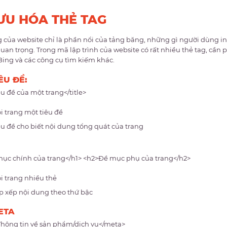
 ƯU HÓA THẺ TAG
 của website chỉ là phần nổi của tảng băng, những gì người dùng in
uan trọng. Trong mã lập trình của website có rất nhiều thẻ tag, cần p
Bing và các công cụ tìm kiếm khác.
ÊU ĐỀ:
êu đề của một trang</title>
i trang một tiêu đề
êu đề cho biết nội dung tổng quát của trang
ục chính của trang</h1> <h2>Đề mục phụ của trang</h2>
i trang nhiều thẻ
p xếp nội dung theo thứ bậc
ETA
hông tin về sản phẩm/dịch vụ</meta>