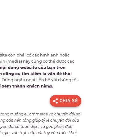
ite còn phải có các hình ảnh hoặc
hìn (media) này cũng có thể được các
 nội dung website của bạn trên
n công cụ tìm kiếm là vấn đề thời
. Đừng ngần ngại liên hệ với chúng tôi,
i xem thành khách hàng.
CHIA SẺ
ẩy tăng trưởng eCommerce và chuyển đổi số
ng cấp nền tảng giúp tỷ lệ chuyển đổi của
yển đổi số toàn diện, và góp phần đưa
gia, vừa trực tiếp bắt tay vào triển khai,