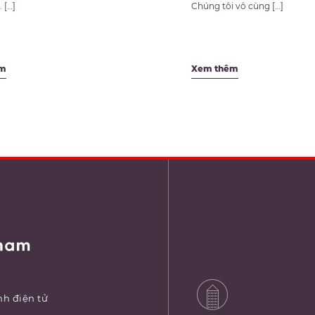
 […]
Chúng tôi vô cùng […]
êm
Xem thêm
Tin tức về Digital
h điện tử