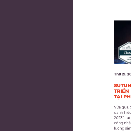
Th8 21, 2
SUTUN
TRIỂN
TẠI P
Vừa qua,
danh hiệ
2023″ tại
công nhậ
lượng sả