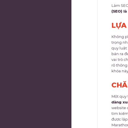
Làm SEO,
(SEO) là
LỰA
Không ph
trọng nh
quy luật
bán ra đ
vai trò 
rõ thông
khóa này
CHĂ
Một quy 
dàng xuấ
website 
tìm kiếm.
được lặp 
Marathon