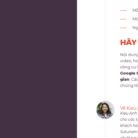
Mỗ
Mở
Ng
HÃY
Nội dung
video, h
công cụ 
Google 
gian
. Cá
chúng tô
Về Kieu
Kieu Anh 
cho các t
khách hàn
Sutunam t
chị là ng