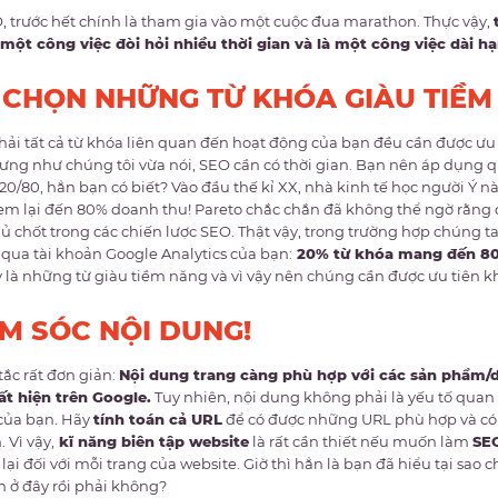
 trước hết chính là tham gia vào một cuộc đua marathon. Thực vậy,
 một công việc đòi hỏi nhiều thời gian và là một công việc dài hạ
 CHỌN NHỮNG TỪ KHÓA GIÀU TIỀM
ải tất cả từ khóa liên quan đến hoạt động của bạn đều cần được ưu 
ưng như chúng tôi vừa nói, SEO cần có thời gian. Bạn nên áp dụng qu
 20/80, hẳn bạn có biết? Vào đầu thế kỉ XX, nhà kinh tế học người Ý
em lại đến 80% doanh thu! Pareto chắc chắn đã không thể ngờ rằng q
chủ chốt trong các chiến lược SEO. Thật vậy, trong trường hợp chúng ta
 qua tài khoản Google Analytics của bạn:
20% từ khóa mang đến 80
 là những từ giàu tiềm năng và vì vậy nên chúng cần được ưu tiên k
M SÓC NỘI DUNG!
tắc rất đơn giản:
Nội dung trang càng phù hợp với các sản phẩm/d
t hiện trên Google.
Tuy nhiên, nội dung không phải là yếu tố quan
của bạn. Hãy
tính toán cả URL
để có được những URL phù hợp và có 
 Vì vậy,
kĩ năng biên tập website
là rất cần thiết nếu muốn làm
SE
lại đối với mỗi trang của website. Giờ thì hẳn là bạn đã hiểu tại sao 
 ở đây rồi phải không?