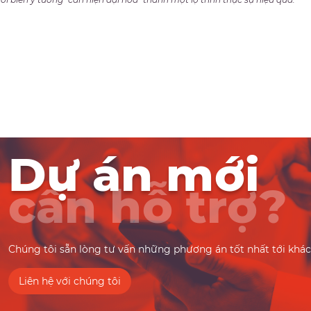
Dự án mới
cần hỗ trợ?
Chúng tôi sẵn lòng tư vấn những phương án tốt nhất tới khá
Liên hệ với chúng tôi