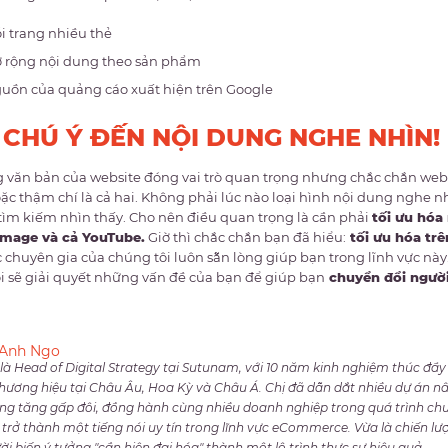
i trang nhiều thẻ
 rộng nội dung theo sản phẩm
uồn của quảng cáo xuất hiện trên Google
 CHÚ Ý ĐẾN NỘI DUNG NGHE NHÌN!
 văn bản của website đóng vai trò quan trọng nhưng chắc chắn webs
oặc thậm chí là cả hai. Không phải lúc nào loại hình nội dung nghe n
tìm kiếm nhìn thấy. Cho nên điều quan trọng là cần phải
tối ưu hóa
Image và cả YouTube.
Giờ thì chắc chắn bạn đã hiểu:
tối ưu hóa trê
c chuyên gia của chúng tôi luôn sẵn lòng giúp bạn trong lĩnh vực này
i sẽ giải quyết những vấn đề của bạn để giúp bạn
chuyển đổi ngườ
 Anh Ngo
là Head of Digital Strategy tại Sutunam, với 10 năm kinh nghiệm thúc đ
hương hiệu tại Châu Âu, Hoa Kỳ và Châu Á. Chị đã dẫn dắt nhiều dự án nâ
g tăng gấp đôi, đồng hành cùng nhiều doanh nghiệp trong quá trình chu
rở thành một tiếng nói uy tín trong lĩnh vực eCommerce. Vừa là chiến lược 
ười biến ý tưởng "cần hiện đại hóa" thành một lộ trình thực sự hiệu quả.