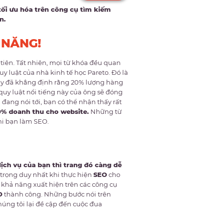
tối ưu hóa trên công cụ tìm kiếm
n.
 NĂNG!
tiên. Tất nhiên, mọi từ khóa đều quan
y luật của nhà kinh tế học Pareto. Đó là
 này đã khẳng định rằng 20% lượng hàng
uy luật nổi tiếng này của ông sẽ đóng
 đang nói tới, bạn có thể nhận thấy rất
% doanh thu cho website.
Những từ
hi bạn làm SEO.
ịch vụ của bạn thì trang đó càng dễ
 trọng duy nhất khi thực hiện
SEO
cho
khả năng xuất hiện trên các công cụ
O
thành công. Những bước nói trên
chúng tôi lại đề cập đến cuộc đua