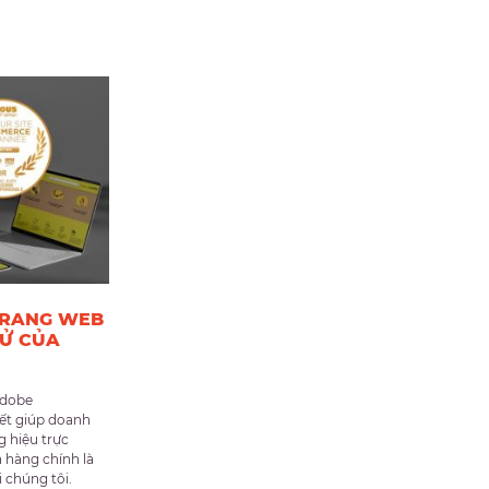
 TRANG WEB
TỬ CỦA
Adobe
t giúp doanh
g hiệu trực
 hàng chính là
 chúng tôi.