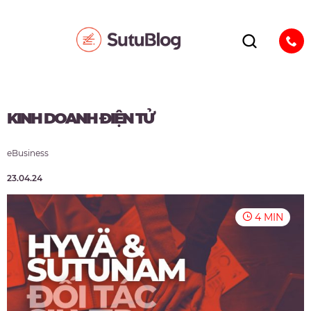
KINH DOANH ĐIỆN TỬ
eBusiness
23.04.24
4 MIN