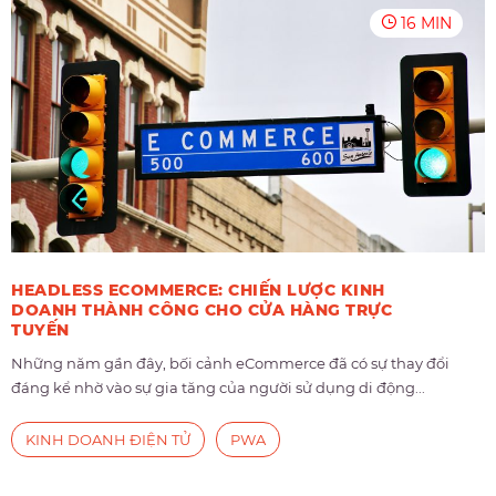
16 MIN
HEADLESS ECOMMERCE: CHIẾN LƯỢC KINH
DOANH THÀNH CÔNG CHO CỬA HÀNG TRỰC
TUYẾN
Những năm gần đây, bối cảnh eCommerce đã có sự thay đổi
đáng kể nhờ vào sự gia tăng của người sử dụng di động...
KINH DOANH ĐIỆN TỬ
PWA