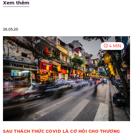
Xem thêm
26.05.20
4 MIN
SAU THÁCH THỨC COVID LÀ CƠ HỘI CHO THƯƠNG