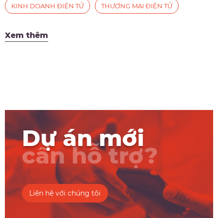
KINH DOANH ĐIỆN TỬ
THƯƠNG MẠI ĐIỆN TỬ
Xem thêm
Dự án mới
cần hỗ trợ?
Liên hệ với chúng tôi